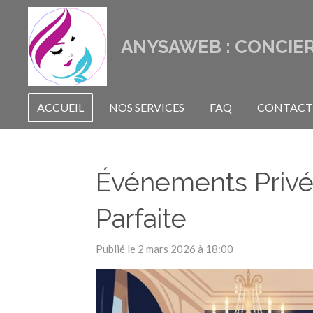
Passer
au
ANYSAWEB : CONCIER
contenu
principal
ACCUEIL
NOS SERVICES
FAQ
CONTACT
Événements Privés
Parfaite
Publié le 2 mars 2026 à 18:00