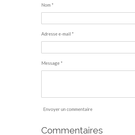
r
r
r
Nom *
Adresse e-mail *
Message *
Envoyer un commentaire
Commentaires