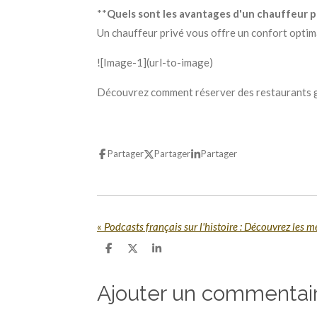
**
Quels sont les avantages d'un chauffeur pr
Un chauffeur privé vous offre un confort optim
![Image-1](url-to-image)
Découvrez comment réserver des restaurants ga
Partager
Partager
Partager
«
Podcasts français sur l'histoire : Découvrez les m
P
P
P
a
a
a
r
r
r
t
t
t
Ajouter un commentai
a
a
a
g
g
g
e
e
e